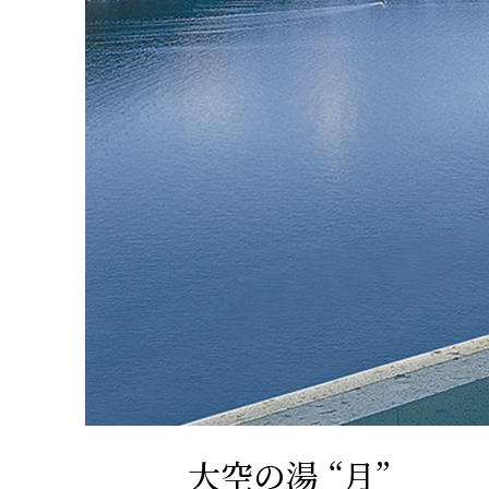
大空の湯 “月”