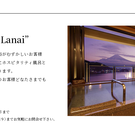
anai”
浴がむずかしいお客様
にホスピタリティ風呂と
ります。
のお客様どなたさまでも
3 まで
線９）までお気軽にお問合せ下さい。