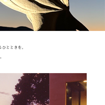
るひとときを。
。